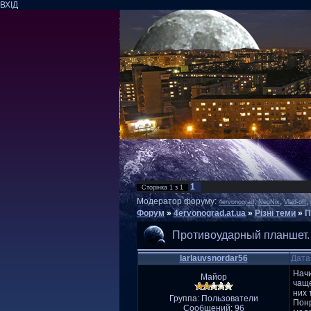
ВХІД
1
Сторінка
1
з
1
Модератор форуму:
,
,
,
4ervonograd
NeoNix
Vlad-off
Форум
»
4ervonograd.at.ua
»
Різні теми
»
П
Противоударный планшет.
larlauvsnordar56
Дата
Начи
Майор
чаще
них 
Группа: Пользователи
Понр
Сообщений:
96