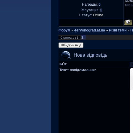
моде
Награды:
0
опер
Репутация:
0
Статус:
Offline
Форум
»
4ervonograd.at.ua
»
Різні теми
»
П
1
Сторінка
1
з
1
Нова відповідь
Ім`я:
Текст повідомлення: