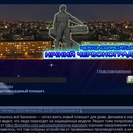
[
Нові повідомлення
nezabudka
ротивоударный планшет.
: Четвер, 2026 Квітень 02, 13:46 | Сообщение #
1
налось всё банально — хотел взять новый планшет для дома, фильмов и сер
 видел, что люди переходят на защищённые модели. Решил тоже попробовать.
тут
https://bronefon.com.ua/ru/zashishennye-planshety
хорошие предложения и н
авилось, что там собраны устройства от проверенных производителей, а не