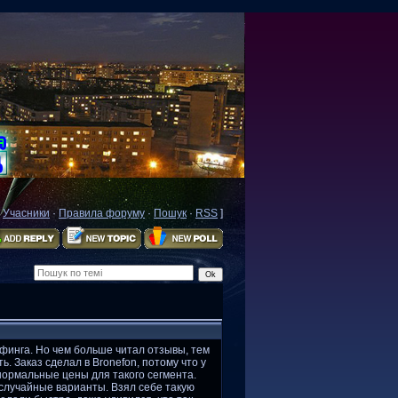
·
Учасники
·
Правила форуму
·
Пошук
·
RSS
]
финга. Но чем больше читал отзывы, тем
 Заказ сделал в Bronefon, потому что у
ормальные цены для такого сегмента.
 случайные варианты. Взял себе такую