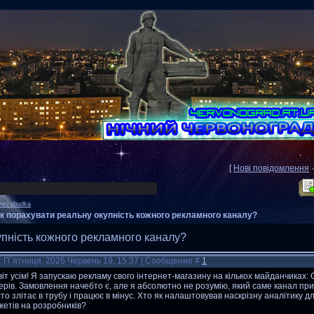
[
Нові повідомлення
nezabudka
к порахувати реальну окупність кожного рекламного каналу?
упність кожного рекламного каналу?
: П`ятниця, 2026 Червень 19, 15:37 | Сообщение #
1
іт усім! Я запускаю рекламу свого інтернет-магазину на кількох майданчиках: G
ерів. Замовлення начебто є, але я абсолютно не розумію, який саме канал при
то злітає в трубу і працює в мінус. Хто як налаштовував наскрізну аналітику 
етів на розробників?