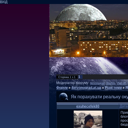
ВХІД
1
Сторінка
1
з
1
Модератор форуму:
,
,
,
4ervonograd
NeoNix
Vlad-off
Форум
»
4ervonograd.at.ua
»
Різні теми
»
Я
Як порахувати реальну ок
exuhecefek80
Дата
Прив
блог
прос
бюдж