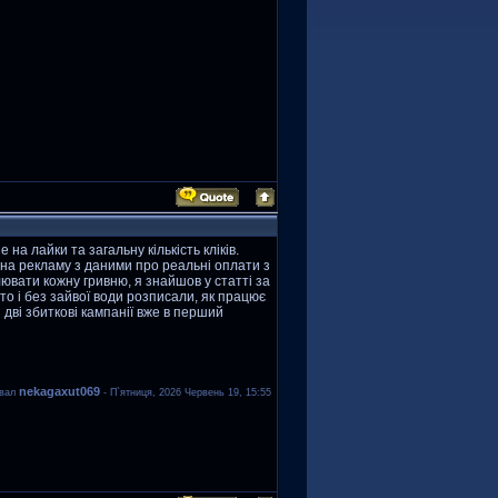
на лайки та загальну кількість кліків.
и на рекламу з даними про реальні оплати з
лювати кожну гривню, я знайшов у статті за
то і без зайвої води розписали, як працює
 дві збиткові кампанії вже в перший
nekagaxut069
овал
-
П`ятниця, 2026 Червень 19, 15:55