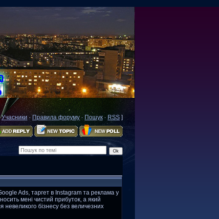
·
Учасники
·
Правила форуму
·
Пошук
·
RSS
]
oogle Ads, таргет в Instagram та реклама у
носить мені чистий прибуток, а який
для невеликого бізнесу без величезних