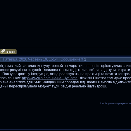
: П`ятниця, 2026 Червень 19, 15:54 | Сообщение #
2
іт, тривалий час зливала купу грошей на маркетинг наосліп, орієнтуючись лише 
вжнє розуміння ситуації з'явилося тільки тоді, коли я зв'язала докупи витрат
 Повну покрокову інструкцію, як це реалізувати на практиці та почати контро
 посиланням:
https://www.binotel.ua/ua....lya-smb
. Фахівці Бінотел там дуже прос
різна аналітика для SMB. Завдяки цим порадам від Binotel я змогла відключити
ень і переспрямувала бюджет туди, звідки реально йдуть гроші.
Сообщение отредактир