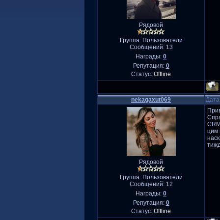
Рядовой
Группа: Пользователи
Сообщений:
13
Награды:
0
Репутация:
0
Статус:
Offline
nekagaxut069
Дата
Прив
Спра
CRM.
цим
наск
тижд
Рядовой
Группа: Пользователи
Сообщений:
12
Награды:
0
Репутация:
0
Статус:
Offline