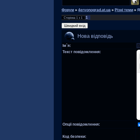
Форум
»
4ervonograd.at.ua
»
Різні теми
»
Я
1
Сторінка
1
з
1
Нова відповідь
Ім`я:
Текст повідомлення:
Опції повідомлення:
Код безпеки: