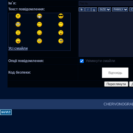
Ім`я:
Текст повідомлення:
Усі смайли
Увімкнути смайли
Опції повідомлення:
Код безпеки:
CHERVONOGRAD