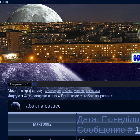
ВХІД
1
Сторінка
1
з
1
Модератор форуму:
,
,
,
4ervonograd
NeoNix
Vlad-off
nezabudka
Форум
»
4ervonograd.at.ua
»
Різні теми
»
табак на развес
табак на развес
Дата: Понеділо
Maks0992
Сообщение #