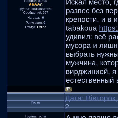
Искал место, г
Генерал-майор
развес без пе
Группа: Пользователи
Сообщений:
267
крепости, и в 
Награды:
0
Репутация:
0
tabakoua
https
Статус:
Offline
удивил: всё ра
мусора и лишн
выбрать нужны
мужчина, кото
вирджинией, я 
естественный в
Дата: Вівторок
Гость
2
А мне проще в
Группа: Гости