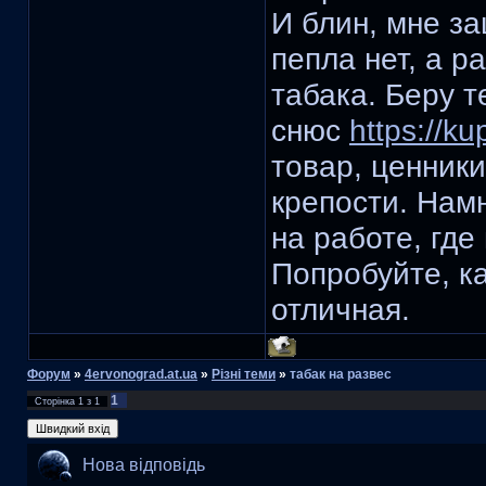
И блин, мне з
пепла нет, а р
табака. Беру 
снюс
https://ku
товар, ценники
крепости. Нам
на работе, где
Попробуйте, к
отличная.
Форум
»
4ervonograd.at.ua
»
Різні теми
»
табак на развес
1
Сторінка
1
з
1
Нова відповідь