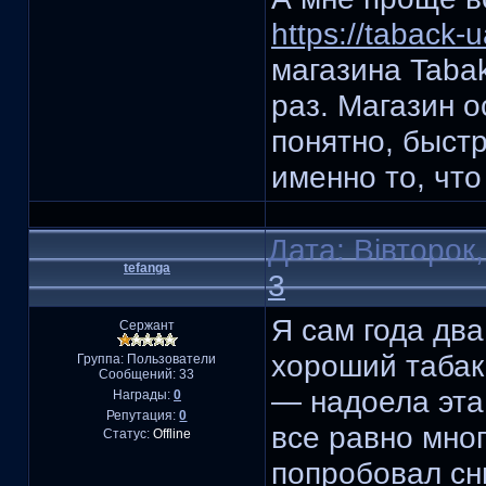
https://taback-u
магазина Taba
раз. Магазин 
понятно, быст
именно то, что
Дата: Вівторок
tefanga
3
Я сам года дв
Сержант
хороший табак,
Группа: Пользователи
Сообщений:
33
— надоела эта
Награды:
0
Репутация:
0
все равно мног
Статус:
Offline
попробовал сню