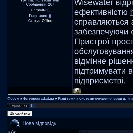
Wisewater відр
Группа: Пользователи
Сообщений:
267
ефективністю
Награды:
0
Репутация:
0
справляються 
Статус:
Offline
забезпечуючи с
Пристрої прост
обслуговування
відмінне рішенн
підтримувати в
підприємстві.
Форум
»
4ervonograd.at.ua
»
Різні теми
»
системи очищення води для п
1
Сторінка
1
з
1
Нова відповідь
Ім`я: