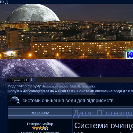
ВХІД
1
Сторінка
1
з
1
Модератор форуму:
,
,
,
4ervonograd
NeoNix
Vlad-off
nezabudka
Форум
»
4ervonograd.at.ua
»
Різні теми
»
системи очищення води для п
системи очищення води для підприємств
Дата: П`ятниця
Maks0992
Системи очище
Генерал-майор