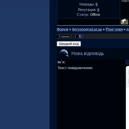
парт
Награды:
0
Репутация:
0
Статус:
Offline
Форум
»
4ervonograd.at.ua
»
Різні теми
»
д
1
Сторінка
1
з
1
Нова відповідь
Ім`я:
Текст повідомлення: