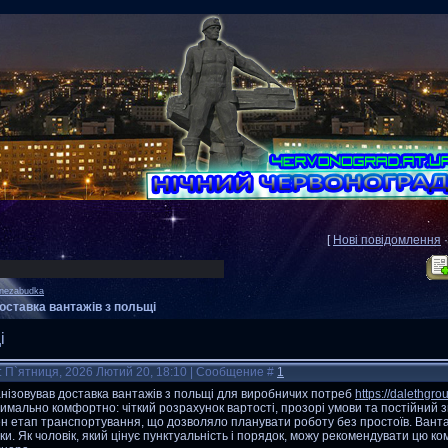
[
Нові повідомлення
nezabudka
оставка вантажів з польщі
і
: П`ятниця, 2026 Лютий 20, 18:10 | Сообщение #
1
нізовував доставка вантажів з польщі для виробничих потреб
https://dalethgr
имально комфортно: чіткий розрахунок вартості, прозорі умови та постійний 
н етап транспортування, що дозволяло планувати роботу без простоїв. Вантаж
ки. Як чоловік, який цінує пунктуальність і порядок, можу рекомендувати цю ко