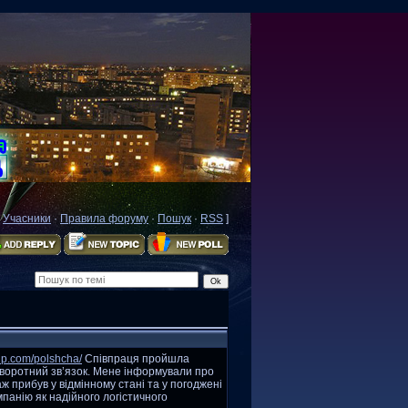
·
Учасники
·
Правила форуму
·
Пошук
·
RSS
]
oup.com/polshcha/
Співпраця пройшла
зворотний зв’язок. Мене інформували про
 прибув у відмінному стані та у погоджені
мпанію як надійного логістичного