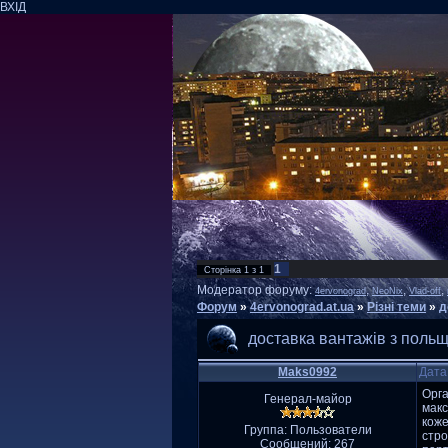
ВХІД
1
Сторінка
1
з
1
Модератор форуму:
,
,
,
4ervonograd
NeoNix
Vlad-off
Форум
»
4ervonograd.at.ua
»
Різні теми
»
д
доставка вантажів з польщ
Maks0992
Дата
Орга
Генерал-майор
макс
коже
Группа: Пользователи
стро
Сообщений:
267