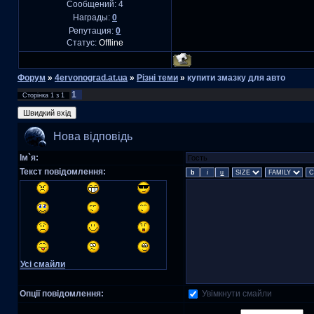
Сообщений:
4
Награды:
0
Репутация:
0
Статус:
Offline
Форум
»
4ervonograd.at.ua
»
Різні теми
»
купити змазку для авто
1
Сторінка
1
з
1
Нова відповідь
Ім`я:
Текст повідомлення:
Усі смайли
Увімкнути смайли
Опції повідомлення: