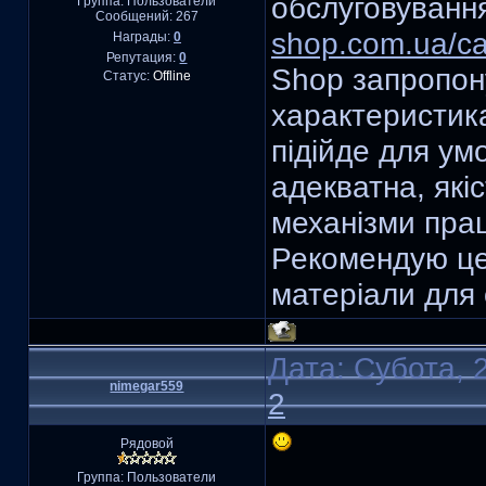
обслуговуванн
Группа: Пользователи
Сообщений:
267
shop.com.ua/ca
Награды:
0
Репутация:
0
Shop запропону
Статус:
Offline
характеристик
підійде для умо
адекватна, які
механізми прац
Рекомендую цей
матеріали для 
Дата: Субота, 
nimegar559
2
Рядовой
Группа: Пользователи