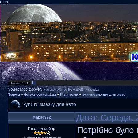
ВХІД
1
Сторінка
1
з
1
Модератор форуму:
,
,
,
4ervonograd
NeoNix
Vlad-off
nezabudka
Форум
»
4ervonograd.at.ua
»
Різні теми
»
купити змазку для авто
купити змазку для авто
Дата: Середа, 
Maks0992
Потрібно було 
Генерал-майор