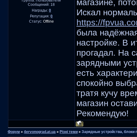
магазине, пото
Группа: Пользователи
Сообщений:
18
Искал нормаль
Награды:
0
Репутация:
0
https://fpvua.co
Статус:
Offline
была надёжная
настройке. В 
прогадал. На 
зарядными уст
есть характер
спокойно выбр
тратя кучу вре
магазин остав
Рекомендую!
Форум
»
4ervonograd.at.ua
»
Різні теми
»
Зарядные устройства, блоки 