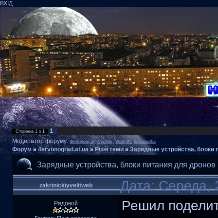
ВХІД
1
Сторінка
1
з
1
Модератор форуму:
,
,
,
4ervonograd
NeoNix
Vlad-off
nezabudka
Форум
»
4ervonograd.at.ua
»
Різні теми
»
Зарядные устройства, блоки 
Зарядные устройства, блоки питания для дронов
Дата: Середа, 
zakrinickiyvelitweb
Решил поделит
Рядовой