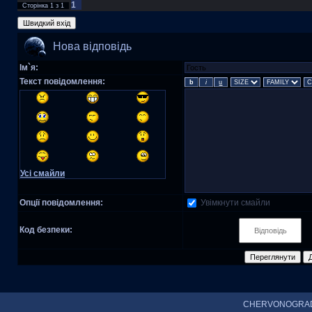
1
Сторінка
1
з
1
Нова відповідь
Ім`я:
Текст повідомлення:
Усі смайли
Увімкнути смайли
Опції повідомлення:
Код безпеки:
CHERVONOGRAD