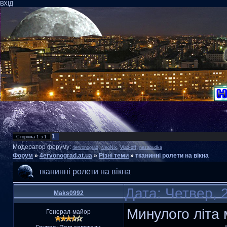
ВХІД
1
Сторінка
1
з
1
Модератор форуму:
,
,
,
4ervonograd
NeoNix
Vlad-off
nezabudka
Форум
»
4ervonograd.at.ua
»
Різні теми
»
тканинні ролети на вікна
тканинні ролети на вікна
Дата: Четвер, 
Maks0992
Минулого літа 
Генерал-майор