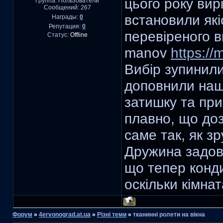
цього року вир
Группа: Пользователи
Сообщений:
267
встановили якіс
Награды:
0
Репутация:
0
перевіреного 
Статус:
Offline
manov
https://
Вибір зупинили
доповнили наш
затишку та при
плавно, що до
саме так, як з
Дружина задов
що тепер конд
оскільки кімна
Форум
»
4ervonograd.at.ua
»
Різні теми
»
тканинні ролети на вікна