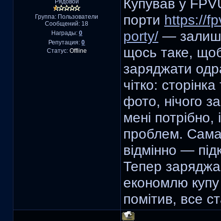
Купував у FPV
Рядовой
порти
https://f
Группа: Пользователи
Сообщений:
18
porty/
— залиши
Награды:
0
Репутация:
0
щось таке, щоб
Статус:
Offline
заряджати одра
чітко: сторінк
фото, нічого з
мені потрібно,
проблем. Сама
відмінно — під
Тепер заряджаю
економлю купу 
помітив, все с