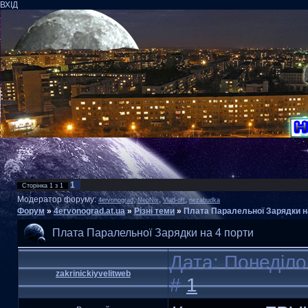
ВХІД
1
Сторінка
1
з
1
Модератор форуму:
,
,
,
4ervonograd
NeoNix
Vlad-off
nezabudka
Форум
»
4ervonograd.at.ua
»
Різні теми
»
Плата Паралельної Зарядки н
Плата Паралельної Зарядки на 4 порти
Дата: Понеділо
zakrinickiyvelitweb
#
1