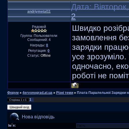
Дата: Вівторок
andriymetal11
2
Швидко розібра
Рядовой
замовлення бе
Группа: Пользователи
Сообщений:
4
зарядки працює
Награды:
0
Репутация:
0
усе зрозуміло.
Статус:
Offline
одночасно, еко
роботі не поміт
Форум
»
4ervonograd.at.ua
»
Різні теми
»
Плата Паралельної Зарядки н
1
Сторінка
1
з
1
Нова відповідь
Ім`я: