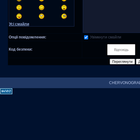
Усі смайли
Увімкнути смайли
Опції повідомлення:
Код безпеки:
CHERVONOGRAD