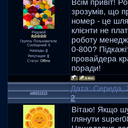
Всім привіт! Р
зрозумів, що 
номер - це шля
клієнти не плат
Рядовой
роботу менедж
Группа: Пользователи
Сообщений:
6
0-800? Підкажіт
Награды:
0
Репутация:
0
провайдера кр
Статус:
Offline
поради!
Дата: Середа, 
wj6651015
2
Вітаю! Якщо ш
глянути super