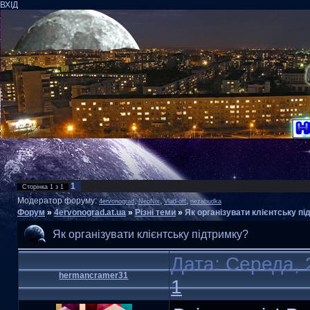
ВХІД
1
Сторінка
1
з
1
Модератор форуму:
,
,
,
4ervonograd
NeoNix
Vlad-off
nezabudka
Форум
»
4ervonograd.at.ua
»
Різні теми
»
Як організувати клієнтську п
Як організувати клієнтську підтримку?
Дата: Середа, 
hermancramer31
1