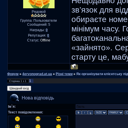
Нещодавно до
зв’язок для ві
Рядовой
обираєте номер
Группа: Пользователи
Сообщений:
5
мінімум часу. 
Награды:
0
Репутация:
0
багатоканальна
Статус:
Offline
«зайнято». Сер
старту це, маб
Форум
»
4ervonograd.at.ua
»
Різні теми
»
Як організувати клієнтську п
1
Сторінка
1
з
1
Нова відповідь
Ім`я:
Текст повідомлення: