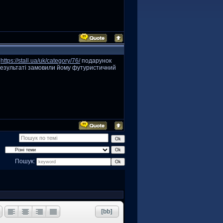
а
https://stall.ua/uk/category/76/
подарунок
 результаті замовили йому футуристичний
Пошук: