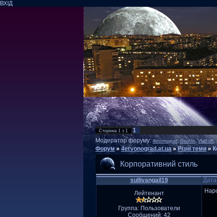
ВХІД
1
Сторінка
1
з
1
Модератор форуму:
,
,
,
4ervonograd
NeoNix
Vlad-off
Форум
»
4ervonograd.at.ua
»
Різні теми
»
К
Корпоративний стиль
sullivangail19
Дата
Наро
Лейтенант
Группа: Пользователи
Сообщений:
42