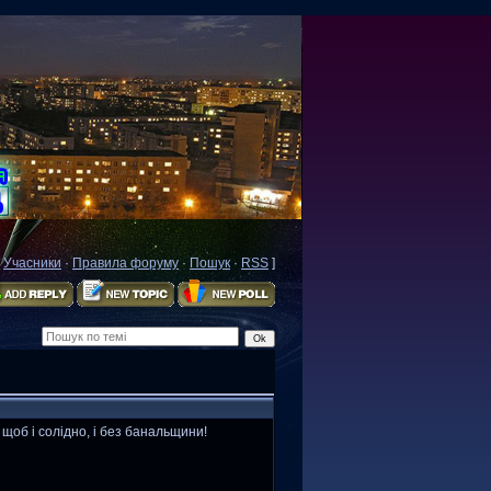
·
Учасники
·
Правила форуму
·
Пошук
·
RSS
]
 щоб і солідно, і без банальщини!