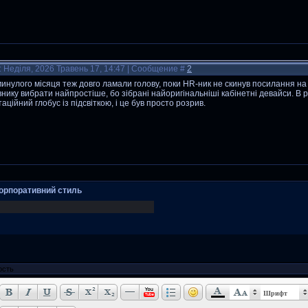
: Неділя, 2026 Травень 17, 14:47 | Сообщение #
2
инулого місяця теж довго ламали голову, поки HR-ник не скинув посилання н
внику вибрати найпростіше, бо зібрані найоригінальніші кабінетні девайси. В
таційний глобус із підсвіткою, і це був просто розрив.
орпоративний стиль
Шрифт