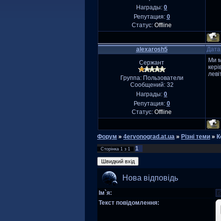
Награды:
0
Репутация:
0
Статус:
Offline
alexarosh5
Дата
Ми м
Сержант
кері
леві
Группа: Пользователи
Сообщений:
32
Награды:
0
Репутация:
0
Статус:
Offline
Форум
»
4ervonograd.at.ua
»
Різні теми
»
К
1
Сторінка
1
з
1
Нова відповідь
Ім`я:
Текст повідомлення: