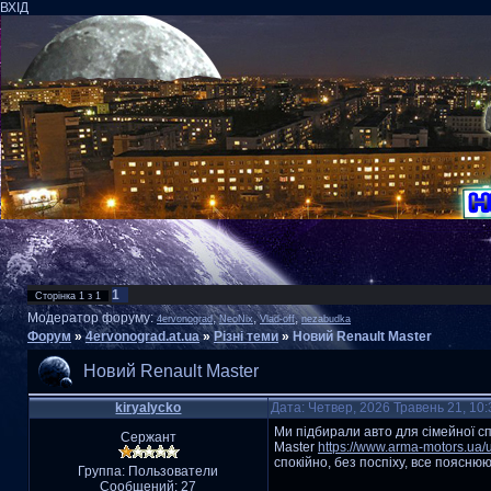
ВХІД
1
Сторінка
1
з
1
Модератор форуму:
,
,
,
4ervonograd
NeoNix
Vlad-off
nezabudka
Форум
»
4ervonograd.at.ua
»
Різні теми
»
Новий Renault Master
Новий Renault Master
kiryalycko
Дата: Четвер, 2026 Травень 21, 10
Ми підбирали авто для сімейної сп
Сержант
Master
https://www.arma-motors.ua
спокійно, без поспіху, все поясню
Группа: Пользователи
Сообщений:
27