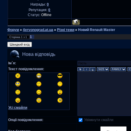
Награды:
0
Репутация:
0
Статус:
Offline
Форум
»
4ervonograd.at.ua
»
Різні теми
»
Новий Renault Master
1
Сторінка
1
з
1
Нова відповідь
Ім`я:
Текст повідомлення:
Усі смайли
Увімкнути смайли
Опції повідомлення: