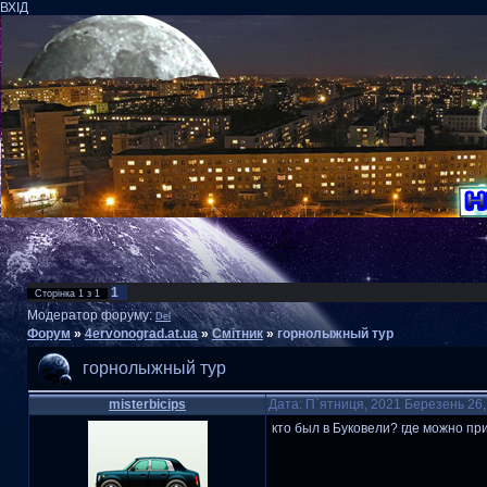
ВХІД
1
Сторінка
1
з
1
Модератор форуму:
Del
Форум
»
4ervonograd.at.ua
»
Смітник
»
горнолыжный тур
горнолыжный тур
misterbicips
Дата: П`ятниця, 2021 Березень 26
кто был в Буковели? где можно п