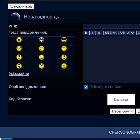
Нова відповідь
Ім`я:
Текст повідомлення:
Усі смайли
Увімкнути смайли
Опції повідомлення:
Код безпеки:
CHERVONOGRAD