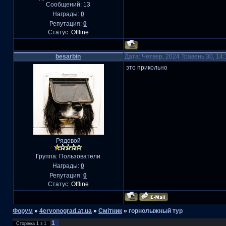
Сообщений:
13
Награды:
0
Репутация:
0
Статус:
Offline
besarbin
Дата: Четвер, 2024 Травень 30, 14
это прикольно
Рядовой
Группа: Пользователи
Награды:
0
Репутация:
0
Статус:
Offline
Форум
»
4ervonograd.at.ua
»
Смітник
»
горнолыжный тур
1
Сторінка
1
з
1