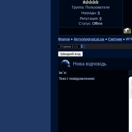
Группа: Пользователи
Награды:
0
Репутация:
0
Статус:
Offline
Форум
»
4ervonograd.at.ua
»
Смітник
»
ИГ
1
Сторінка
1
з
1
Нова відповідь
Ім`я:
Текст повідомлення: