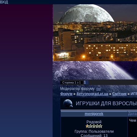
ВХІД
1
Сторінка
1
з
1
Модератор форуму:
Del
Форум
»
4ervonograd.at.ua
»
Смітник
»
ИГ
ИГРУШКИ ДЛЯ ВЗРОСЛЫ
menigorek
Дата
Чем 
Рядовой
Группа: Пользователи
Сообщений:
13